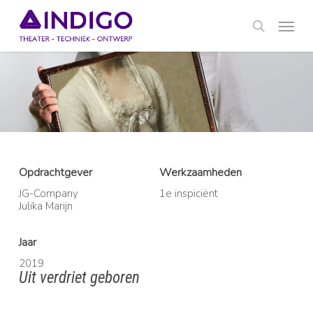
Skip
Menu
to
main
search
content
Opdrachtgever
Werkzaamheden
JG-Company
1e inspiciënt
Julika Marijn
Jaar
2019
Uit verdriet geboren