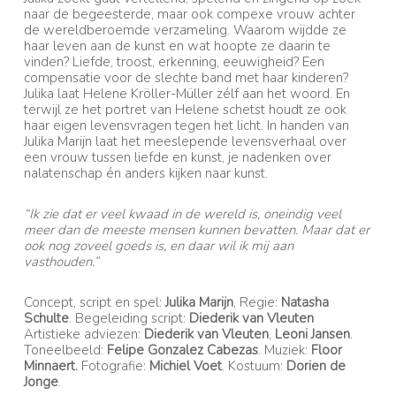
naar de begeesterde, maar ook compexe vrouw achter
de wereldberoemde verzameling. Waarom wijdde ze
haar leven aan de kunst en wat hoopte ze daarin te
vinden? Liefde, troost, erkenning, eeuwigheid? Een
compensatie voor de slechte band met haar kinderen?
Julika laat Helene Kröller-Müller zélf aan het woord. En
terwijl ze het portret van Helene schetst houdt ze ook
haar eigen levensvragen tegen het licht. In handen van
Julika Marijn laat het meeslepende levensverhaal over
een vrouw tussen liefde en kunst, je nadenken over
nalatenschap én anders kijken naar kunst.
“Ik zie dat er veel kwaad in de wereld is, oneindig veel
meer dan de meeste mensen kunnen bevatten. Maar dat er
ook nog zoveel goeds is, en daar wil ik mij aan
vasthouden.”
Concept, script en spel:
Julika Marijn
, Regie:
Natasha
Schulte
. Begeleiding script:
Diederik van Vleuten
Artistieke adviezen:
Diederik van Vleuten
,
Leoni Jansen
.
Toneelbeeld:
Felipe Gonzalez Cabezas
. Muziek:
Floor
Minnaert.
Fotografie:
Michiel Voet
. Kostuum:
Dorien de
Jonge
.