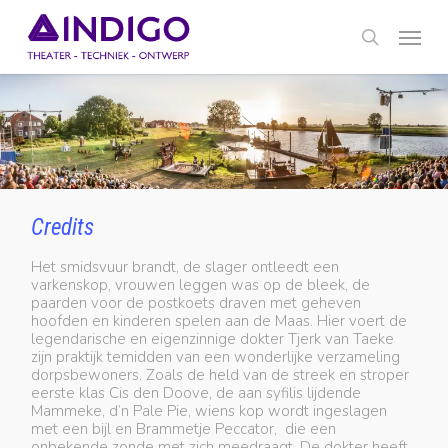
Skip
Menu
to
main
search
content
Credits
Het smidsvuur brandt, de slager ontleedt een
varkenskop, vrouwen leggen was op de bleek, de
paarden voor de postkoets draven met geheven
hoofden en kinderen spelen aan de Maas. Hier voert de
legendarische en eigenzinnige dokter Tjerk van Taeke
zijn praktijk temidden van een wonderlijke verzameling
dorpsbewoners. Zoals de held van de streek en stroper
eerste klas Cis den Doove, de aan syfilis lijdende
Mammeke, d’n Pale Pie, wiens kop wordt ingeslagen
met een bijl en Brammetje Peccator, die een
onbekende zonde met zich meedraagt. De dokter heeft